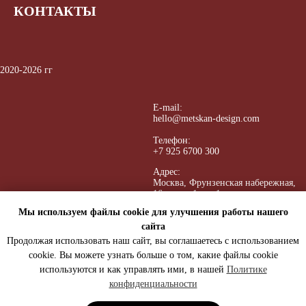
КОНТАКТЫ
2020-2026 гг
E-mail:
hello@metskan-design.com
Телефон:
+7 925 6700 300
Адрес:
Москва, Ф
рунзенская набережная,
16, корп. 1, эт. 1
Мы используем файлы cookie для улучшения работы нашего
сайта
Портфолио
Продолжая использовать наш сайт, вы соглашаетесь с использованием
cookie. Вы можете узнать больше о том, какие файлы cookie
Услуги
используются и как управлять ими, в нашей
Политике
Обо мне
конфиденциальности
Видео