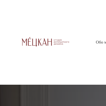
← К статьям
Обо 