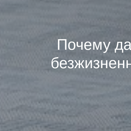
Почему да
безжизненн