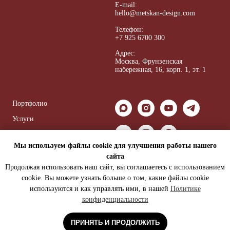
E-mail:
hello@metskan-design.com
Телефон:
+7 925 6700 300
Адрес:
Москва, Ф
рунзенская
набережная, 16, корп. 1, эт. 1
Портфолио
Услуги
Обо мне
Мы используем файлы cookie для улучшения работы нашего
Видео
сайта
Статьи
Продолжая использовать наш сайт, вы соглашаетесь с использованием
cookie. Вы можете узнать больше о том, какие файлы cookie
Записаться на консультацию
используются и как управлять ими, в нашей
Политике
конфиденциальности
ПРИНЯТЬ И ПРОДОЛЖИТЬ